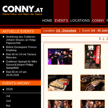
HOME
EVENTS
LOCATIONS
CONNY
Location:
U4 - Diskothek
Event:
U4 - 35 Jah
AKTUELLE EVENTS
Verleihung des Goldenen
1
2
3
Johann Strauss an Helga
Papouschek
Bühne Donaupark Presse-
Empfang
Klub 66 im U4 mit Tamara
Mascara
Goldenen Spargel für Mike
Süsser&Johann-Philipp
Spiegelfeld
Klub 66 im U4 am
28.05.2026
EVENTS-ARCHIV
2026
Juli
Juni
Mai