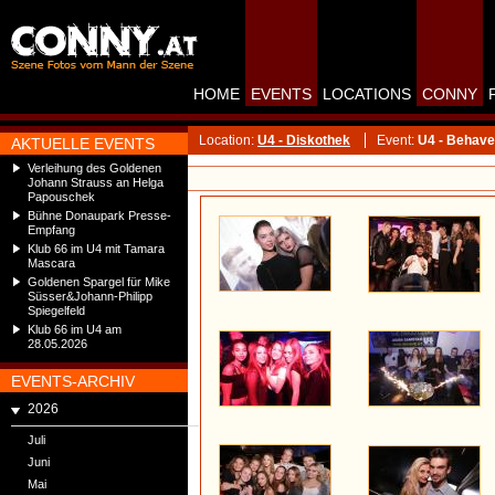
HOME
EVENTS
LOCATIONS
CONNY
Location:
U4 - Diskothek
Event:
U4 - Behave
AKTUELLE EVENTS
Verleihung des Goldenen
Johann Strauss an Helga
Papouschek
Bühne Donaupark Presse-
Empfang
Klub 66 im U4 mit Tamara
Mascara
Goldenen Spargel für Mike
Süsser&Johann-Philipp
Spiegelfeld
Klub 66 im U4 am
28.05.2026
EVENTS-ARCHIV
2026
Juli
Juni
Mai