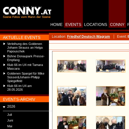
HOME
EVENTS
LOCATIONS
CONNY
Location:
Friedhof Deutsch Wagram
Event:
AKTUELLE EVENTS
Verleihung des Goldenen
Johann Strauss an Helga
Papouschek
Bühne Donaupark Presse-
Empfang
Klub 66 im U4 mit Tamara
Mascara
Goldenen Spargel für Mike
Süsser&Johann-Philipp
Spiegelfeld
Klub 66 im U4 am
28.05.2026
EVENTS-ARCHIV
2026
Juli
Juni
Mai