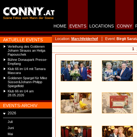
HOME
EVENTS
LOCATIONS
CONNY
Location:
Marchfelderhof
Event:
Birgit Sara
AKTUELLE EVENTS
Verleihung des Goldenen
1
Johann Strauss an Helga
Papouschek
Bühne Donaupark Presse-
Empfang
Klub 66 im U4 mit Tamara
Mascara
Goldenen Spargel für Mike
Süsser&Johann-Philipp
Spiegelfeld
Klub 66 im U4 am
28.05.2026
EVENTS-ARCHIV
2026
Juli
Juni
Mai