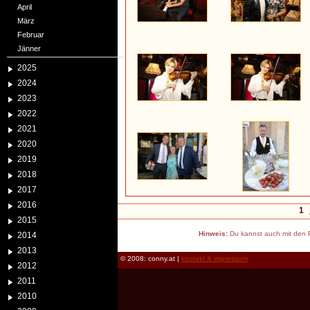
April
März
Februar
Jänner
2025
2024
2023
2022
2021
2020
2019
2018
2017
2016
1
2015
Hinweis:
Du kannst auch mit den P
2014
2013
© 2008: conny.at |
kontakt & impressum
2012
2011
2010