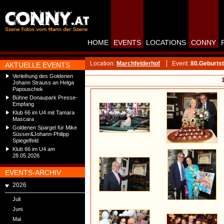
HOME
EVENTS
LOCATIONS
CONNY
Location:
Marchfelderhof
Event:
80.Geburtst
AKTUELLE EVENTS
Verleihung des Goldenen
Johann Strauss an Helga
Papouschek
Bühne Donaupark Presse-
Empfang
Klub 66 im U4 mit Tamara
Mascara
Goldenen Spargel für Mike
Süsser&Johann-Philipp
Spiegelfeld
Klub 66 im U4 am
28.05.2026
EVENTS-ARCHIV
2026
Juli
Juni
Mai