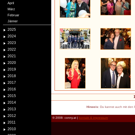
April
März
Februar
Jänner
2025
2024
2023
2022
2021
2020
2019
2018
2017
2016
2015
2014
Hinweis:
Du kannst auch mit den P
2013
2012
© 2008: conny.at |
kontakt & impressum
2011
2010