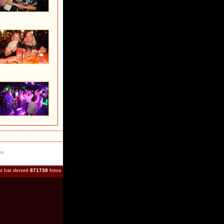
en.
t hat derzeit
871738
fotos