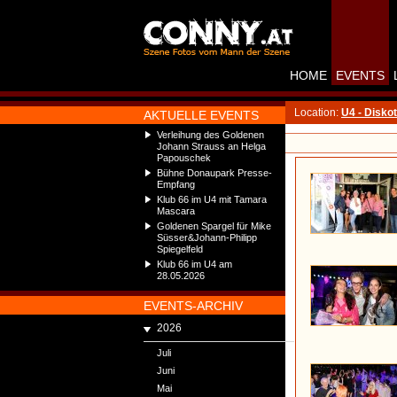
HOME
EVENTS
Location:
U4 - Disko
AKTUELLE EVENTS
Verleihung des Goldenen
Johann Strauss an Helga
Papouschek
Bühne Donaupark Presse-
Empfang
Klub 66 im U4 mit Tamara
Mascara
Goldenen Spargel für Mike
Süsser&Johann-Philipp
Spiegelfeld
Klub 66 im U4 am
28.05.2026
EVENTS-ARCHIV
2026
Juli
Juni
Mai