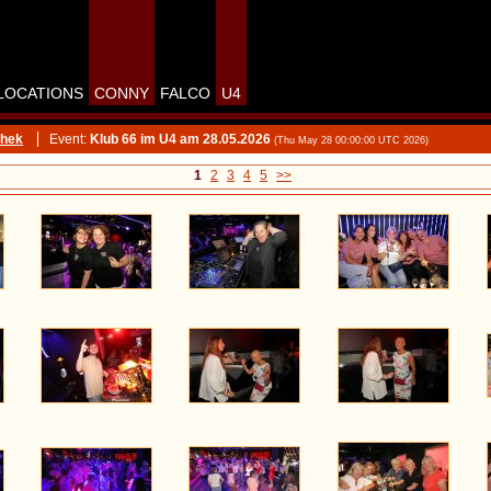
LOCATIONS
CONNY
FALCO
U4
thek
Event:
Klub 66 im U4 am 28.05.2026
(Thu May 28 00:00:00 UTC 2026)
1
2
3
4
5
>>