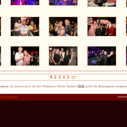
1
2
3
4
5
>>
inweis:
Du kannst auch mit den Pfeiltasten Deiner Tastatur
durch die Bildergalerie navigier
t & impressum
conny.a