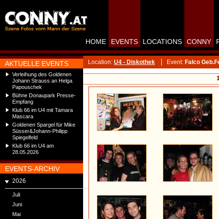
HOME
EVENTS
LOCATIONS
CONNY
Location:
U4 - Diskothek
Event:
Falco Geb.Fe
AKTUELLE EVENTS
Verleihung des Goldenen
Johann Strauss an Helga
Papouschek
Bühne Donaupark Presse-
Empfang
Klub 66 im U4 mit Tamara
Mascara
Goldenen Spargel für Mike
Süsser&Johann-Philipp
Spiegelfeld
Klub 66 im U4 am
28.05.2026
EVENTS-ARCHIV
2026
Juli
Juni
Mai