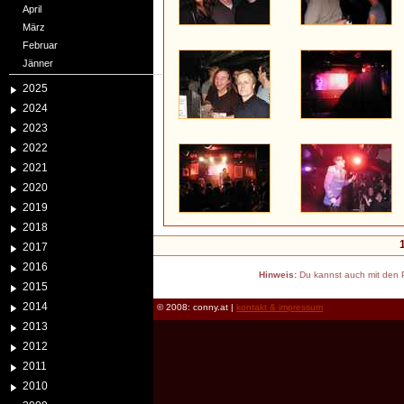
April
März
Februar
Jänner
2025
2024
2023
2022
2021
2020
2019
2018
2017
2016
Hinweis:
Du kannst auch mit den P
2015
2014
© 2008: conny.at |
kontakt & impressum
2013
2012
2011
2010