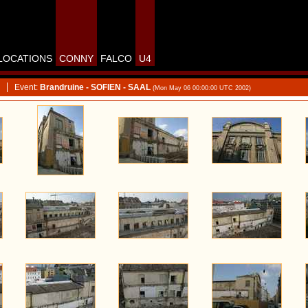
LOCATIONS
CONNY
FALCO
U4
Event:
Brandruine - SOFIEN - SAAL
(Mon May 06 00:00:00 UTC 2002)