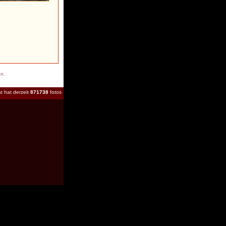
en.
t hat derzeit
871738
fotos