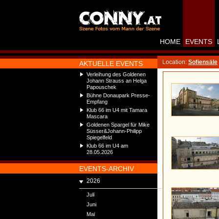
HOME
EVENTS
Location:
Sofiensäle
AKTUELLE EVENTS
Verleihung des Goldenen
Johann Strauss an Helga
Papouschek
Bühne Donaupark Presse-
Empfang
Klub 66 im U4 mit Tamara
Mascara
Goldenen Spargel für Mike
Süsser&Johann-Philipp
Spiegelfeld
Klub 66 im U4 am
28.05.2026
EVENTS-ARCHIV
2026
Juli
Juni
Mai