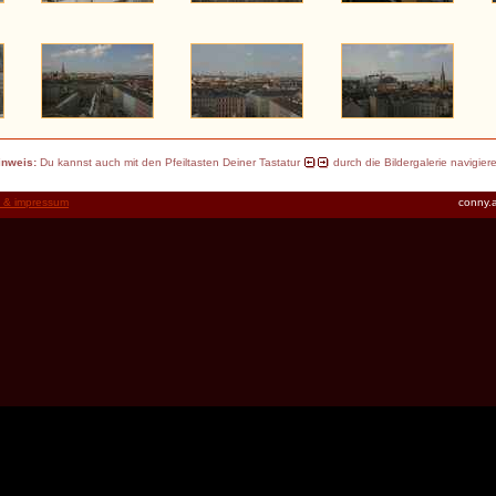
inweis:
Du kannst auch mit den Pfeiltasten Deiner Tastatur
durch die Bildergalerie navigier
t & impressum
conny.a