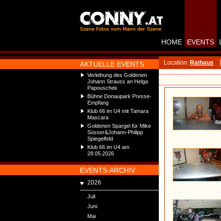
HOME
EVENTS
Location:
Rathaus
AKTUELLE EVENTS
Verleihung des Goldenen
Johann Strauss an Helga
Papouschek
Bühne Donaupark Presse-
Empfang
Klub 66 im U4 mit Tamara
Mascara
Goldenen Spargel für Mike
Süsser&Johann-Philipp
Spiegelfeld
Klub 66 im U4 am
28.05.2026
EVENTS-ARCHIV
2026
Juli
Juni
Mai