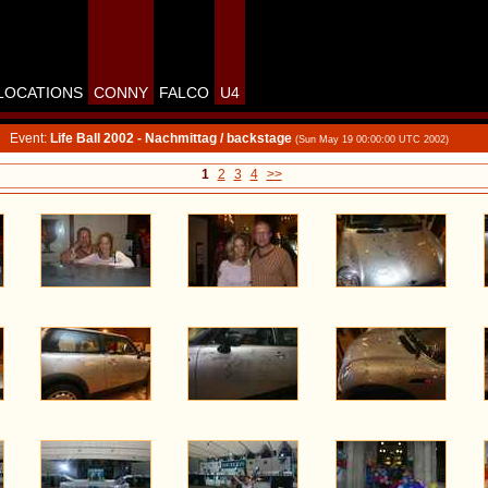
LOCATIONS
CONNY
FALCO
U4
Event:
Life Ball 2002 - Nachmittag / backstage
(Sun May 19 00:00:00 UTC 2002)
1
2
3
4
>>