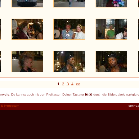
1
2
3
4
>>
inweis:
Du kannst auch mit den Pfeiltasten Deiner Tastatur
durch die Bildergalerie navigier
t & impressum
conny.a