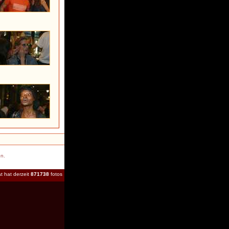
en.
t hat derzeit
871738
fotos