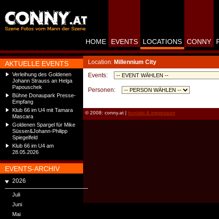
HOME
EVENTS
LOCATIONS
CONNY
Location:
Millennium City
AKTUELLE EVENTS
Verleihung des Goldenen
Events:
Johann Strauss an Helga
Papouschek
Personen:
Bühne Donaupark Presse-
Empfang
Klub 66 im U4 mit Tamara
© 2008: conny.at |
kontakt & impressum
Mascara
Goldenen Spargel für Mike
Süsser&Johann-Philipp
Spiegelfeld
Klub 66 im U4 am
28.05.2026
EVENTS-ARCHIV
2026
Juli
Juni
Mai