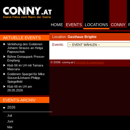
HOME
EVENTS
LOCATIONS
CONNY
Location:
Gasthaus Brigitte
AKTUELLE EVENTS
Verleihung des Goldenen
Events:
Johann Strauss an Helga
Papouschek
Bühne Donaupark Presse-
Empfang
© 2008: conny.at |
kontakt & impressum
Klub 66 im U4 mit Tamara
Mascara
Goldenen Spargel für Mike
Süsser&Johann-Philipp
Spiegelfeld
Klub 66 im U4 am
28.05.2026
EVENTS-ARCHIV
2026
Juli
Juni
Mai