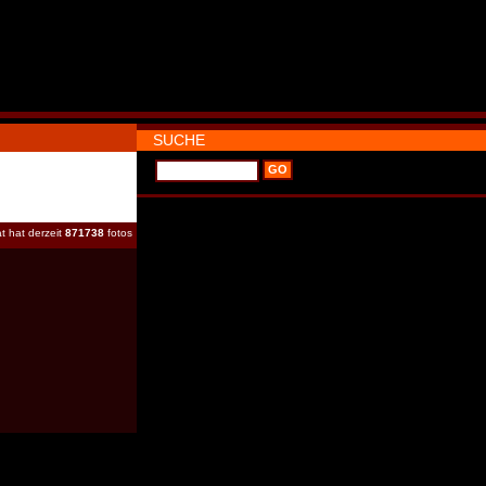
SUCHE
t hat derzeit
871738
fotos