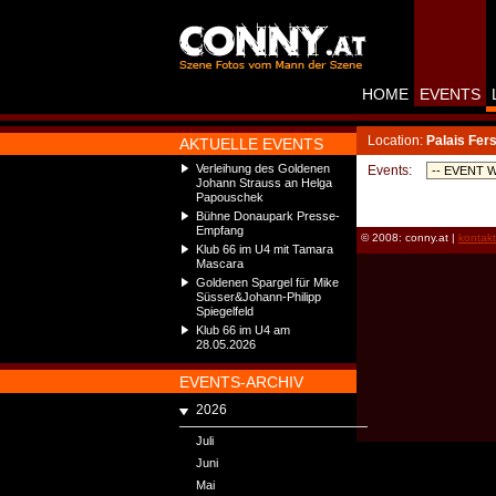
HOME
EVENTS
Location:
Palais Fers
AKTUELLE EVENTS
Verleihung des Goldenen
Events:
Johann Strauss an Helga
Papouschek
Bühne Donaupark Presse-
Empfang
© 2008: conny.at |
kontak
Klub 66 im U4 mit Tamara
Mascara
Goldenen Spargel für Mike
Süsser&Johann-Philipp
Spiegelfeld
Klub 66 im U4 am
28.05.2026
EVENTS-ARCHIV
2026
Juli
Juni
Mai