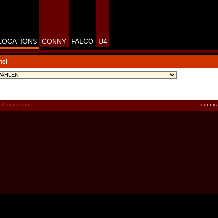
LOCATIONS
CONNY
FALCO
U4
tel
t & impressum
conny.a