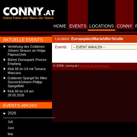
HOME
EVENTS
LOCATIONS
CONNY
Location:
Europaplatz/MariahilferStraße
AKTUELLE EVENTS
Verleihung des Goldenen
Events:
Johann Strauss an Helga
Papouschek
Bühne Donaupark Presse-
Empfang
© 2008: conny.at |
kontakt & impressum
Klub 66 im U4 mit Tamara
Mascara
Goldenen Spargel für Mike
Süsser&Johann-Philipp
Spiegelfeld
Klub 66 im U4 am
28.05.2026
EVENTS-ARCHIV
2026
Juli
Juni
Mai