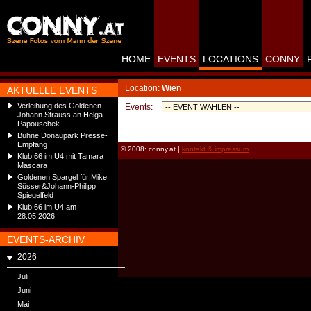
HOME
EVENTS
LOCATIONS
CONNY
Location:
Wien
AKTUELLE EVENTS
Verleihung des Goldenen
Events:
Johann Strauss an Helga
Papouschek
Bühne Donaupark Presse-
Empfang
© 2008: conny.at |
kontakt & impressum
Klub 66 im U4 mit Tamara
Mascara
Goldenen Spargel für Mike
Süsser&Johann-Philipp
Spiegelfeld
Klub 66 im U4 am
28.05.2026
EVENTS-ARCHIV
2026
Juli
Juni
Mai