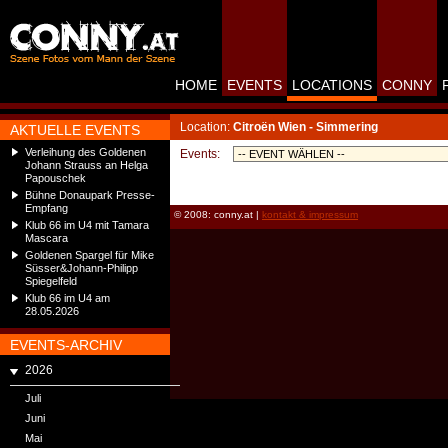
HOME
EVENTS
LOCATIONS
CONNY
Location:
Citroën Wien - Simmering
AKTUELLE EVENTS
Verleihung des Goldenen
Events:
Johann Strauss an Helga
Papouschek
Bühne Donaupark Presse-
Empfang
© 2008: conny.at |
kontakt & impressum
Klub 66 im U4 mit Tamara
Mascara
Goldenen Spargel für Mike
Süsser&Johann-Philipp
Spiegelfeld
Klub 66 im U4 am
28.05.2026
EVENTS-ARCHIV
2026
Juli
Juni
Mai