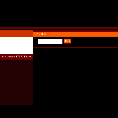
SUCHE
t hat derzeit
871738
fotos