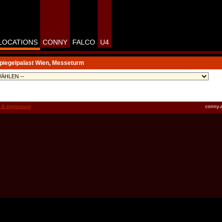
LOCATIONS
CONNY
FALCO
U4
Spiegelpalast Wien, Messeturm
t & impressum
conny.a