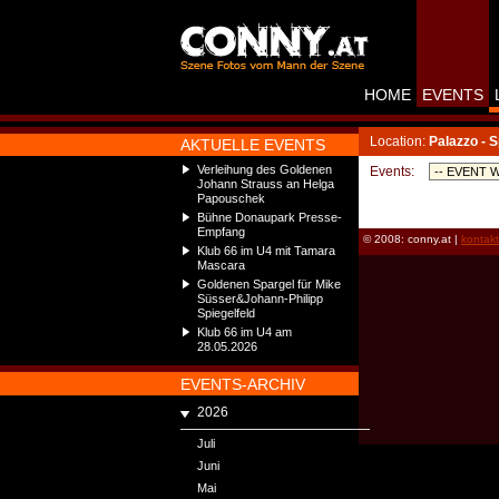
HOME
EVENTS
Location:
Palazzo - 
AKTUELLE EVENTS
Verleihung des Goldenen
Events:
Johann Strauss an Helga
Papouschek
Bühne Donaupark Presse-
Empfang
© 2008: conny.at |
kontak
Klub 66 im U4 mit Tamara
Mascara
Goldenen Spargel für Mike
Süsser&Johann-Philipp
Spiegelfeld
Klub 66 im U4 am
28.05.2026
EVENTS-ARCHIV
2026
Juli
Juni
Mai