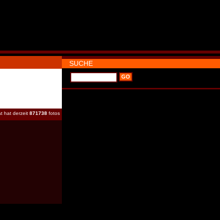
SUCHE
t hat derzeit
871738
fotos