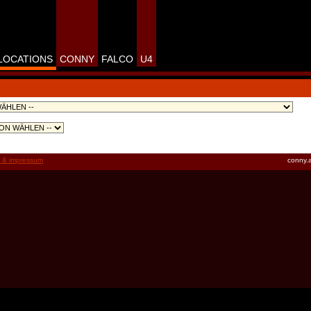
LOCATIONS
CONNY
FALCO
U4
t & impressum
conny.a