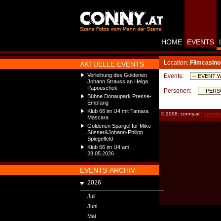
HOME
EVENTS
Location:
Filmcasino
AKTUELLE EVENTS
Verleihung des Goldenen
Events:
Johann Strauss an Helga
Papouschek
Personen:
Bühne Donaupark Presse-
Empfang
Klub 66 im U4 mit Tamara
© 2008: conny.at |
kontak
Mascara
Goldenen Spargel für Mike
Süsser&Johann-Philipp
Spiegelfeld
Klub 66 im U4 am
28.05.2026
EVENTS-ARCHIV
2026
Juli
Juni
Mai