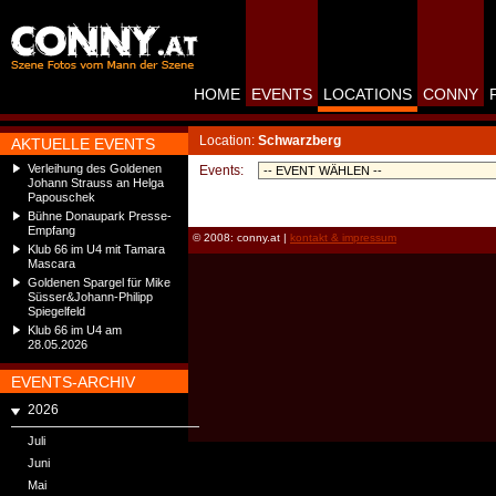
HOME
EVENTS
LOCATIONS
CONNY
Location:
Schwarzberg
AKTUELLE EVENTS
Verleihung des Goldenen
Events:
Johann Strauss an Helga
Papouschek
Bühne Donaupark Presse-
Empfang
© 2008: conny.at |
kontakt & impressum
Klub 66 im U4 mit Tamara
Mascara
Goldenen Spargel für Mike
Süsser&Johann-Philipp
Spiegelfeld
Klub 66 im U4 am
28.05.2026
EVENTS-ARCHIV
2026
Juli
Juni
Mai