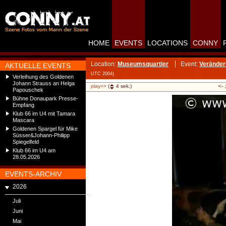
HOME
EVENTS
LOCATIONS
CONNY
Location:
Museumsquartier
Event:
Veränder
AKTUELLE EVENTS
UTC 2004)
Verleihung des Goldenen
Johann Strauss an Helga
<-
play>>
(
4
sek.)
Papouschek
Bühne Donaupark Presse-
Empfang
Klub 66 im U4 mit Tamara
Mascara
Goldenen Spargel für Mike
Süsser&Johann-Philipp
Spiegelfeld
Klub 66 im U4 am
28.05.2026
EVENTS-ARCHIV
2026
Juli
Juni
Mai