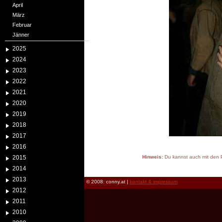
April
März
Februar
Jänner
2025
2024
2023
2022
2021
2020
2019
2018
2017
2016
2015
Hinweis:
Du kannst auch mit den P
reload
2014
2013
© 2008: conny.at |
kontakt & impressum
2012
2011
2010