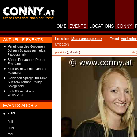
HOME
EVENTS
LOCATIONS
CONNY
Location:
Museumsquartier
Event:
Veränder
AKTUELLE EVENTS
UTC 2004)
Verleihung des Goldenen
Johann Strauss an Helga
<-
play>>
(
4
sek.)
Papouschek
Bühne Donaupark Presse-
Empfang
Klub 66 im U4 mit Tamara
Mascara
Goldenen Spargel für Mike
Süsser&Johann-Philipp
Spiegelfeld
Klub 66 im U4 am
28.05.2026
EVENTS-ARCHIV
2026
Juli
Juni
Mai