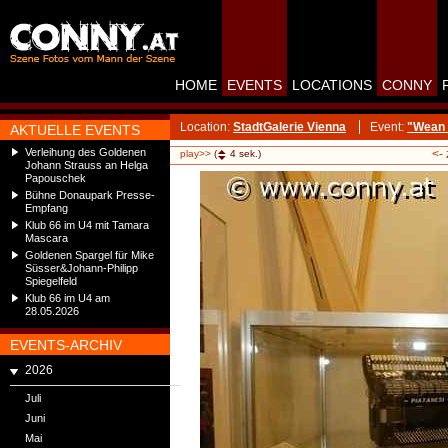
HOME
EVENTS
LOCATIONS
CONNY
Location:
StadtGalerie Vienna
Event:
"Wean H
AKTUELLE EVENTS
Verleihung des Goldenen
<-
play>>
(
4
sek.)
Johann Strauss an Helga
Papouschek
Bühne Donaupark Presse-
Empfang
Klub 66 im U4 mit Tamara
Mascara
Goldenen Spargel für Mike
Süsser&Johann-Philipp
Spiegelfeld
Klub 66 im U4 am
28.05.2026
EVENTS-ARCHIV
2026
Juli
Juni
Mai