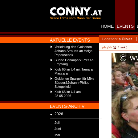
HOME
EVENTS
Location:
s.Oliver
AKTUELLE EVENTS
Verleihung des Goldenen
play>>
(
4
sek.)
Johann Strauss an Helga
Papouschek
Bühne Donaupark Presse-
Empfang
Klub 66 im U4 mit Tamara
Mascara
Goldenen Spargel für Mike
Süsser&Johann-Philipp
Spiegelfeld
Klub 66 im U4 am
28.05.2026
EVENTS-ARCHIV
2026
Juli
Juni
Mai