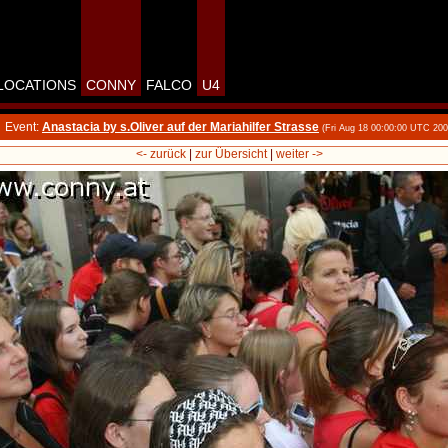
LOCATIONS
CONNY
FALCO
U4
Event:
Anastacia by s.Oliver auf der Mariahilfer Strasse
(Fri Aug 18 00:00:00 UTC 200
<- zurück
|
zur Übersicht
|
weiter ->