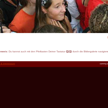
inweis:
Du kannst auch mit den Pfeiltasten Deiner Tastatur
durch die Bildergalerie navigier
t & impressum
conny.a