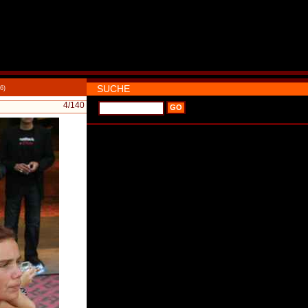
SUCHE
6)
4
/140