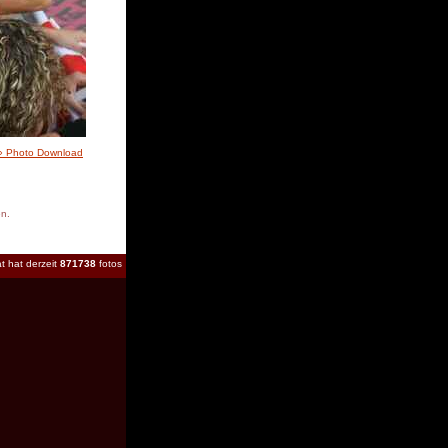
» Photo Download
en.
t hat derzeit
871738
fotos