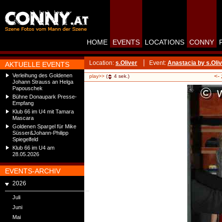
HOME
EVENTS
LOCATIONS
CONNY
Location:
s.Oliver
Event:
Anastacia by s.Oliv
AKTUELLE EVENTS
Verleihung des Goldenen
<-
play>>
(
4
sek.)
Johann Strauss an Helga
Papouschek
Bühne Donaupark Presse-
Empfang
Klub 66 im U4 mit Tamara
Mascara
Goldenen Spargel für Mike
Süsser&Johann-Philipp
Spiegelfeld
Klub 66 im U4 am
28.05.2026
EVENTS-ARCHIV
2026
Juli
Juni
Mai