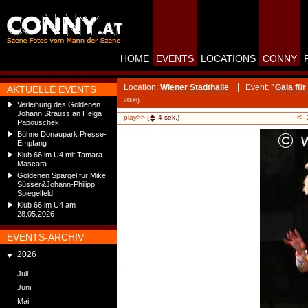
HOME
EVENTS
LOCATIONS
CONNY
Location:
Wiener Stadthalle
Event:
"Gala für
AKTUELLE EVENTS
2006)
Verleihung des Goldenen
Johann Strauss an Helga
<-
play>>
(
4
sek.)
Papouschek
Bühne Donaupark Presse-
Empfang
Klub 66 im U4 mit Tamara
Mascara
Goldenen Spargel für Mike
Süsser&Johann-Philipp
Spiegelfeld
Klub 66 im U4 am
28.05.2026
EVENTS-ARCHIV
2026
Juli
Juni
Mai