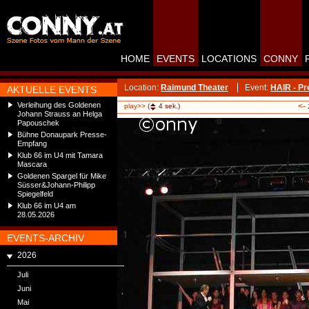
HOME
EVENTS
LOCATIONS
CONNY
Location:
Raimund Theater
Event:
HAIR - Pr
AKTUELLE EVENTS
Verleihung des Goldenen
<-
play>>
(
4
sek.)
Johann Strauss an Helga
Papouschek
Bühne Donaupark Presse-
Empfang
Klub 66 im U4 mit Tamara
Mascara
Goldenen Spargel für Mike
Süsser&Johann-Philipp
Spiegelfeld
Klub 66 im U4 am
28.05.2026
EVENTS-ARCHIV
2026
Juli
Juni
Mai