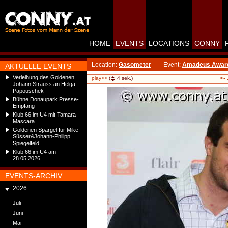
HOME
EVENTS
LOCATIONS
CONNY
Location:
Gasometer
Event:
Amadeus Award
AKTUELLE EVENTS
Verleihung des Goldenen
<-
play>>
(
4
sek.)
Johann Strauss an Helga
Papouschek
Bühne Donaupark Presse-
Empfang
Klub 66 im U4 mit Tamara
Mascara
Goldenen Spargel für Mike
Süsser&Johann-Philipp
Spiegelfeld
Klub 66 im U4 am
28.05.2026
EVENTS-ARCHIV
2026
Juli
Juni
Mai