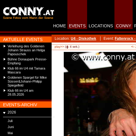
HOME
EVENTS
LOCATIONS
CONNY
Location:
U4 - Diskothek
Event:
Faltenrock -
AKTUELLE EVENTS
Verleihung des Goldenen
<-
play>>
(
4
sek.)
Johann Strauss an Helga
Papouschek
Bühne Donaupark Presse-
Empfang
Klub 66 im U4 mit Tamara
Mascara
Goldenen Spargel für Mike
Süsser&Johann-Philipp
Spiegelfeld
Klub 66 im U4 am
28.05.2026
EVENTS-ARCHIV
2026
Juli
Juni
Mai