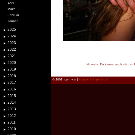
April
März
Februar
Jänner
2025
2024
2023
2022
2021
2020
Hinweis:
Du kannst auch mit den P
2019
reload
2018
© 2008: conny.at |
kontakt & impressum
2017
2016
2015
2014
2013
2012
2011
2010