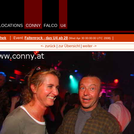
LOCATIONS
CONNY
FALCO
U4
thek
Event:
Faltenrock - das U4 ab 28
|
(Wed Apr 30 00:00:00 UTC 2008)
<- zurück
|
zur Übersicht
|
weiter ->