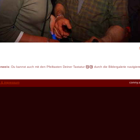
inweis:
Du kannst auch mit den Pfeiltasten Deiner Tastatur
durch die Bildergalerie navigier
t & impressum
conny.a