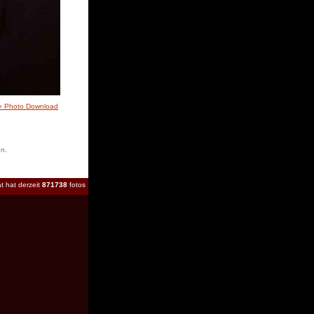
» Photo Download
en.
t hat derzeit
871738
fotos