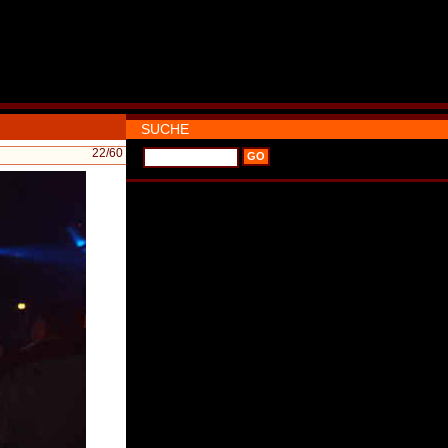
SUCHE
22
/60