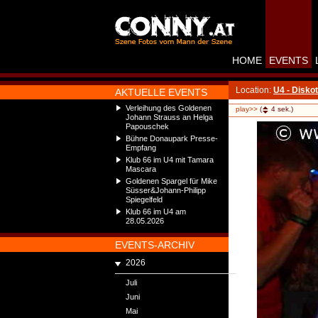
HOME
EVENTS
Location:
U4 - Disko
AKTUELLE EVENTS
Verleihung des Goldenen
play>>
(
4
sek.)
Johann Strauss an Helga
Papouschek
Bühne Donaupark Presse-
Empfang
Klub 66 im U4 mit Tamara
Mascara
Goldenen Spargel für Mike
Süsser&Johann-Philipp
Spiegelfeld
Klub 66 im U4 am
28.05.2026
EVENTS-ARCHIV
2026
Juli
Juni
Mai