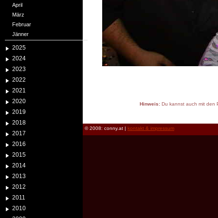
April
März
Februar
Jänner
2025
2024
2023
2022
2021
2020
Hinweis:
Du kannst auch mit den P
2019
reload
2018
© 2008: conny.at |
kontakt & impressum
2017
2016
2015
2014
2013
2012
2011
2010