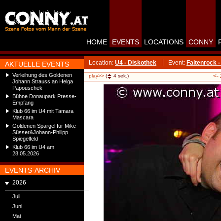
HOME
EVENTS
LOCATIONS
CONNY
Location:
U4 - Diskothek
Event:
Faltenrock -
AKTUELLE EVENTS
Verleihung des Goldenen
<-
play>>
(
4
sek.)
Johann Strauss an Helga
Papouschek
Bühne Donaupark Presse-
Empfang
Klub 66 im U4 mit Tamara
Mascara
Goldenen Spargel für Mike
Süsser&Johann-Philipp
Spiegelfeld
Klub 66 im U4 am
28.05.2026
EVENTS-ARCHIV
2026
Juli
Juni
Mai