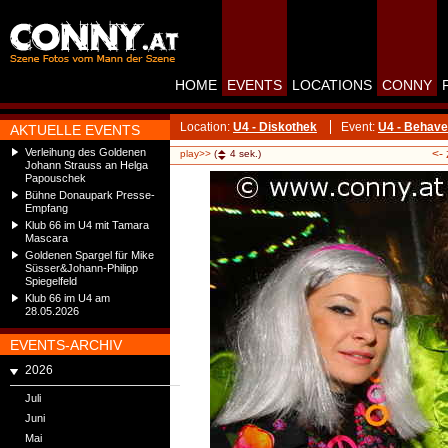
HOME
EVENTS
LOCATIONS
CONNY
Location:
U4 - Diskothek
Event:
U4 - Behave
AKTUELLE EVENTS
Verleihung des Goldenen
<-
play>>
(
4
sek.)
Johann Strauss an Helga
Papouschek
Bühne Donaupark Presse-
Empfang
Klub 66 im U4 mit Tamara
Mascara
Goldenen Spargel für Mike
Süsser&Johann-Philipp
Spiegelfeld
Klub 66 im U4 am
28.05.2026
EVENTS-ARCHIV
2026
Juli
Juni
Mai