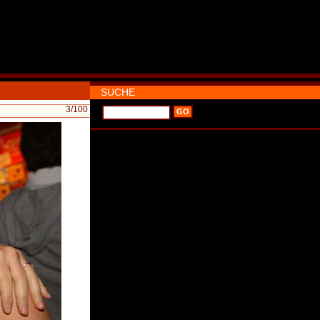
SUCHE
3
/100