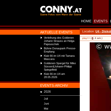
HOME
EVENTS
Location:
U4 - Disko
AKTUELLE EVENTS
Verleihung des Goldenen
play>>
(
4
sek.)
Johann Strauss an Helga
Papouschek
Bühne Donaupark Presse-
Empfang
Klub 66 im U4 mit Tamara
Mascara
Goldenen Spargel für Mike
Süsser&Johann-Philipp
Spiegelfeld
Klub 66 im U4 am
28.05.2026
EVENTS-ARCHIV
2026
Juli
Juni
Mai