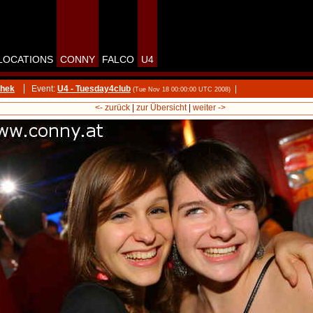
LOCATIONS
CONNY
FALCO
U4
thek
Event:
U4 - Tuesday4club
|
(Tue Nov 18 00:00:00 UTC 2008)
<- zurück
|
zur Übersicht
|
weiter ->