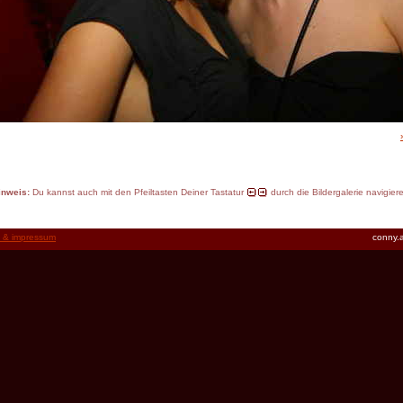
inweis:
Du kannst auch mit den Pfeiltasten Deiner Tastatur
durch die Bildergalerie navigier
t & impressum
conny.a