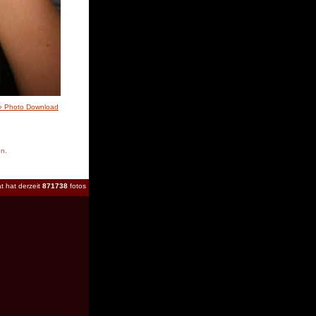
» Photo Download
en.
t hat derzeit
871738
fotos