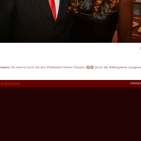
inweis:
Du kannst auch mit den Pfeiltasten Deiner Tastatur
durch die Bildergalerie navigier
t & impressum
conny.a