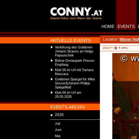
HOME
EVENTS
Location:
Wiener Ho
AKTUELLE EVENTS
Verleihung des Goldenen
play>>
(
4
sek.)
Johann Strauss an Helga
Papouschek
Bühne Donaupark Presse-
Empfang
Klub 66 im U4 mit Tamara
Mascara
Goldenen Spargel für Mike
Süsser&Johann-Philipp
Spiegelfeld
Klub 66 im U4 am
28.05.2026
EVENTS-ARCHIV
2026
Juli
Juni
Mai