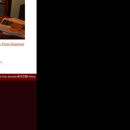
» Photo Download
en.
t hat derzeit
871738
fotos