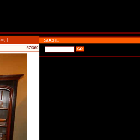
|
SUCHE
008)
57
/360