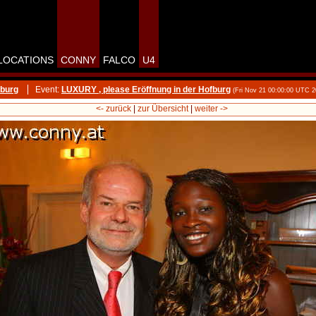
LOCATIONS
CONNY
FALCO
U4
fburg
Event:
LUXURY , please Eröffnung in der Hofburg
(Fri Nov 21 00:00:00 UTC 2
<- zurück
|
zur Übersicht
|
weiter ->