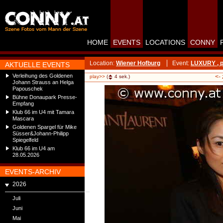
HOME
EVENTS
LOCATIONS
CONNY
Location:
Wiener Hofburg
Event:
LUXURY , p
AKTUELLE EVENTS
Verleihung des Goldenen
<-
play>>
(
4
sek.)
Johann Strauss an Helga
Papouschek
Bühne Donaupark Presse-
Empfang
Klub 66 im U4 mit Tamara
Mascara
Goldenen Spargel für Mike
Süsser&Johann-Philipp
Spiegelfeld
Klub 66 im U4 am
28.05.2026
EVENTS-ARCHIV
2026
Juli
Juni
Mai