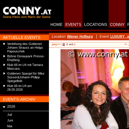
HOME
EVENTS
LOCATIONS
CONNY
Location:
Wiener Hofburg
Event:
LUXURY , p
AKTUELLE EVENTS
Verleihung des Goldenen
<-
play>>
(
4
sek.)
Johann Strauss an Helga
Papouschek
Bühne Donaupark Presse-
Empfang
Klub 66 im U4 mit Tamara
Mascara
Goldenen Spargel für Mike
Süsser&Johann-Philipp
Spiegelfeld
Klub 66 im U4 am
28.05.2026
EVENTS-ARCHIV
2026
Juli
Juni
Mai