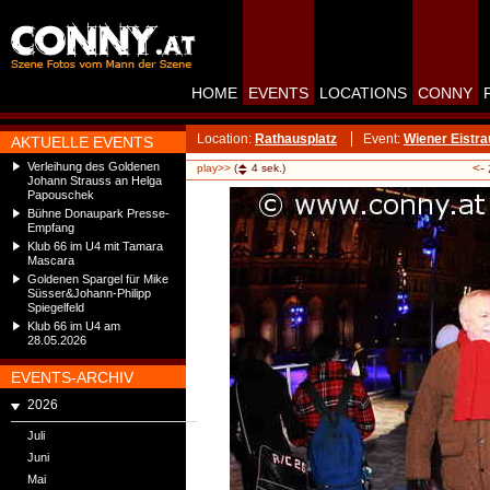
HOME
EVENTS
LOCATIONS
CONNY
Location:
Rathausplatz
Event:
Wiener Eistr
AKTUELLE EVENTS
Verleihung des Goldenen
<-
play>>
(
4
sek.)
Johann Strauss an Helga
Papouschek
Bühne Donaupark Presse-
Empfang
Klub 66 im U4 mit Tamara
Mascara
Goldenen Spargel für Mike
Süsser&Johann-Philipp
Spiegelfeld
Klub 66 im U4 am
28.05.2026
EVENTS-ARCHIV
2026
Juli
Juni
Mai