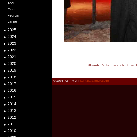
April
März
Februar
Jänner
2025
2024
2023
2022
2021
2020
Hinweis:
Du kannst auch mit den P
2019
reload
2018
© 2008: conny.at |
kontakt & impressum
2017
2016
2015
2014
2013
2012
2011
2010