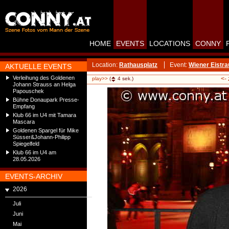
HOME
EVENTS
LOCATIONS
CONNY
Location:
Rathausplatz
Event:
Wiener Eistr
AKTUELLE EVENTS
Verleihung des Goldenen
<-
play>>
(
4
sek.)
Johann Strauss an Helga
Papouschek
Bühne Donaupark Presse-
Empfang
Klub 66 im U4 mit Tamara
Mascara
Goldenen Spargel für Mike
Süsser&Johann-Philipp
Spiegelfeld
Klub 66 im U4 am
28.05.2026
EVENTS-ARCHIV
2026
Juli
Juni
Mai