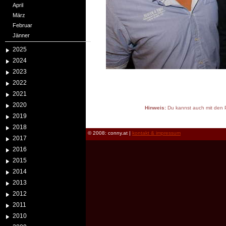
April
März
Februar
Jänner
2025
2024
2023
2022
2021
2020
Hinweis:
Du kannst auch mit den P
2019
reload
2018
© 2008: conny.at |
kontakt & impressum
2017
2016
2015
2014
2013
2012
2011
2010