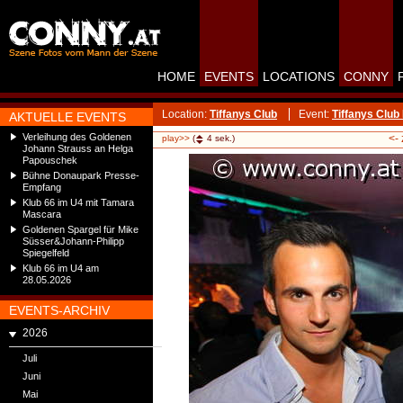
HOME
EVENTS
LOCATIONS
CONNY
Location:
Tiffanys Club
Event:
Tiffanys Club
AKTUELLE EVENTS
Verleihung des Goldenen
<-
play>>
(
4
sek.)
Johann Strauss an Helga
Papouschek
Bühne Donaupark Presse-
Empfang
Klub 66 im U4 mit Tamara
Mascara
Goldenen Spargel für Mike
Süsser&Johann-Philipp
Spiegelfeld
Klub 66 im U4 am
28.05.2026
EVENTS-ARCHIV
2026
Juli
Juni
Mai