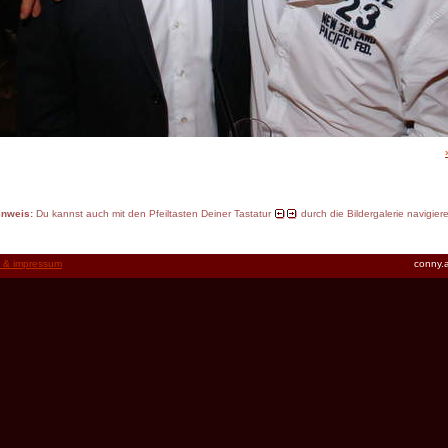
inweis:
Du kannst auch mit den Pfeiltasten Deiner Tastatur
durch die Bildergalerie navigier
t & impressum
conny.a