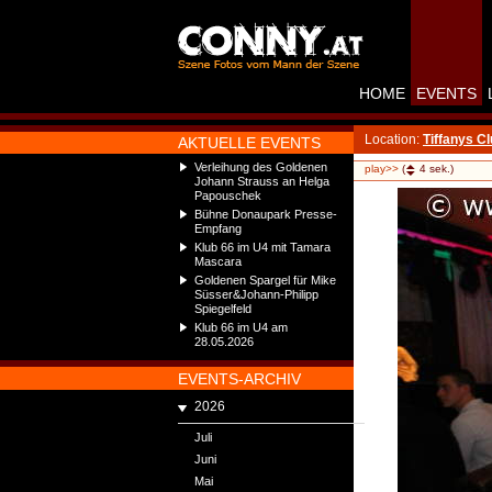
HOME
EVENTS
Location:
Tiffanys C
AKTUELLE EVENTS
Verleihung des Goldenen
play>>
(
4
sek.)
Johann Strauss an Helga
Papouschek
Bühne Donaupark Presse-
Empfang
Klub 66 im U4 mit Tamara
Mascara
Goldenen Spargel für Mike
Süsser&Johann-Philipp
Spiegelfeld
Klub 66 im U4 am
28.05.2026
EVENTS-ARCHIV
2026
Juli
Juni
Mai