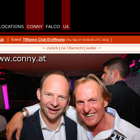
LOCATIONS
CONNY
FALCO
U4
lub
Event:
Tiffanys Club Eröffnung
|
(Thu Sep 27 00:00:00 UTC 2012)
<- zurück
|
zur Übersicht
|
weiter ->