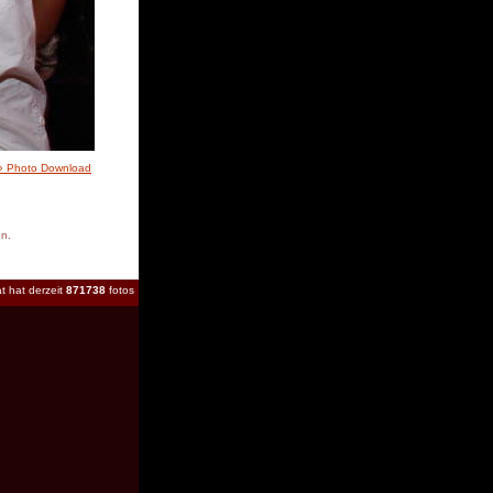
» Photo Download
en.
t hat derzeit
871738
fotos