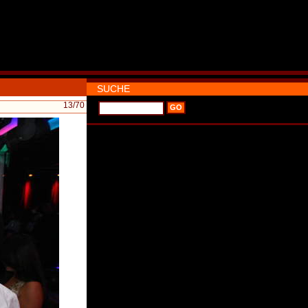
SUCHE
13
/70