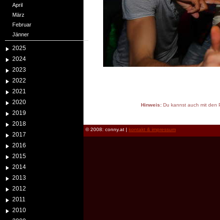
April
März
Februar
Jänner
2025
2024
2023
2022
2021
2020
Hinweis:
Du kannst auch mit den P
2019
reload
2018
© 2008: conny.at |
kontakt & impressum
2017
2016
2015
2014
2013
2012
2011
2010