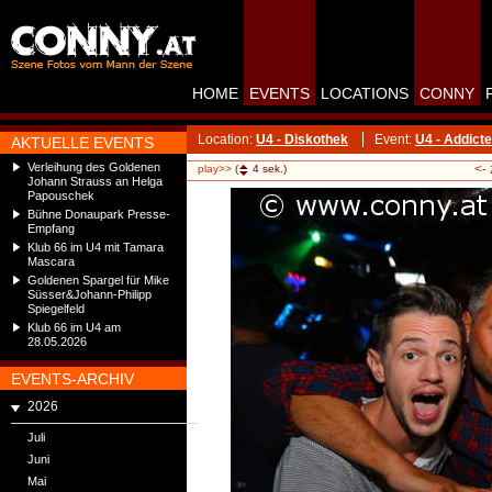
HOME
EVENTS
LOCATIONS
CONNY
Location:
U4 - Diskothek
Event:
U4 - Addict
AKTUELLE EVENTS
Verleihung des Goldenen
<-
play>>
(
4
sek.)
Johann Strauss an Helga
Papouschek
Bühne Donaupark Presse-
Empfang
Klub 66 im U4 mit Tamara
Mascara
Goldenen Spargel für Mike
Süsser&Johann-Philipp
Spiegelfeld
Klub 66 im U4 am
28.05.2026
EVENTS-ARCHIV
2026
Juli
Juni
Mai