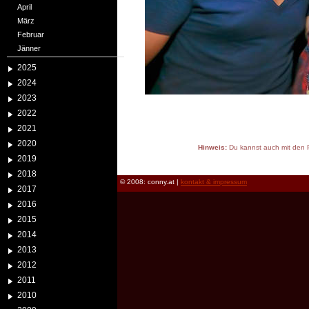
April
März
Februar
Jänner
2025
2024
2023
2022
2021
2020
Hinweis:
Du kannst auch mit den P
2019
reload
2018
© 2008: conny.at |
kontakt & impressum
2017
2016
2015
2014
2013
2012
2011
2010