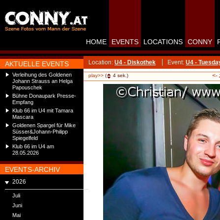
HOME
EVENTS
LOCATIONS
CONNY
Location:
U4 - Diskothek
Event:
U4 - Tuesda
AKTUELLE EVENTS
Verleihung des Goldenen
<-
play>>
(
4
sek.)
Johann Strauss an Helga
Papouschek
Bühne Donaupark Presse-
Empfang
Klub 66 im U4 mit Tamara
Mascara
Goldenen Spargel für Mike
Süsser&Johann-Philipp
Spiegelfeld
Klub 66 im U4 am
28.05.2026
EVENTS-ARCHIV
2026
Juli
Juni
Mai