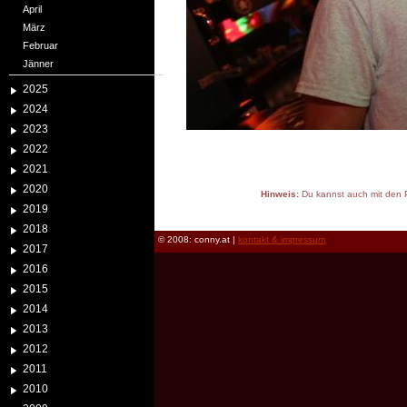
April
März
Februar
Jänner
2025
2024
2023
2022
2021
2020
Hinweis:
Du kannst auch mit den P
2019
reload
2018
© 2008: conny.at |
kontakt & impressum
2017
2016
2015
2014
2013
2012
2011
2010