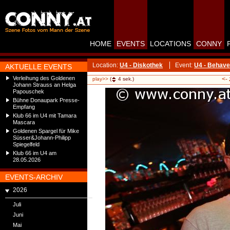
HOME
EVENTS
LOCATIONS
CONNY
Location:
U4 - Diskothek
Event:
U4 - Behave
AKTUELLE EVENTS
Verleihung des Goldenen
<-
play>>
(
4
sek.)
Johann Strauss an Helga
Papouschek
Bühne Donaupark Presse-
Empfang
Klub 66 im U4 mit Tamara
Mascara
Goldenen Spargel für Mike
Süsser&Johann-Philipp
Spiegelfeld
Klub 66 im U4 am
28.05.2026
EVENTS-ARCHIV
2026
Juli
Juni
Mai