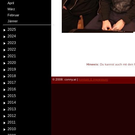
April
März
Februar
Jänner
2025
2024
2023
2022
2021
2020
Hinweis:
Du kannst auch mit den P
2019
reload
2018
© 2008: conny.at |
kontakt & impressum
2017
2016
2015
2014
2013
2012
2011
2010