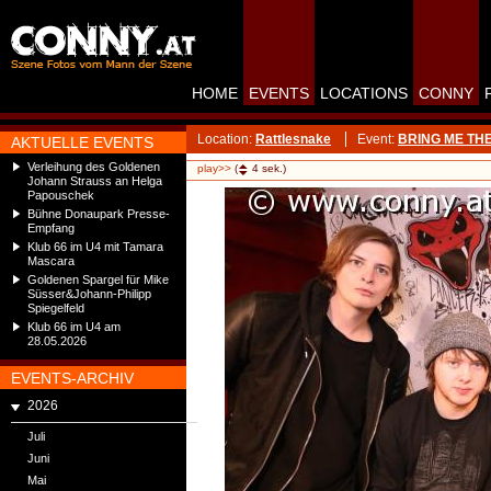
HOME
EVENTS
LOCATIONS
CONNY
Location:
Rattlesnake
Event:
BRING ME THE 
AKTUELLE EVENTS
Verleihung des Goldenen
play>>
(
4
sek.)
Johann Strauss an Helga
Papouschek
Bühne Donaupark Presse-
Empfang
Klub 66 im U4 mit Tamara
Mascara
Goldenen Spargel für Mike
Süsser&Johann-Philipp
Spiegelfeld
Klub 66 im U4 am
28.05.2026
EVENTS-ARCHIV
2026
Juli
Juni
Mai