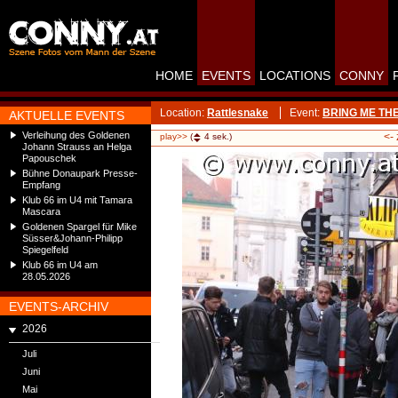
HOME
EVENTS
LOCATIONS
CONNY
Location:
Rattlesnake
Event:
BRING ME THE 
AKTUELLE EVENTS
Verleihung des Goldenen
<-
play>>
(
4
sek.)
Johann Strauss an Helga
Papouschek
Bühne Donaupark Presse-
Empfang
Klub 66 im U4 mit Tamara
Mascara
Goldenen Spargel für Mike
Süsser&Johann-Philipp
Spiegelfeld
Klub 66 im U4 am
28.05.2026
EVENTS-ARCHIV
2026
Juli
Juni
Mai