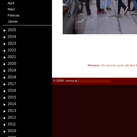
April
März
Februar
Jänner
2025
2024
2023
2022
2021
2020
Hinweis:
Du kannst auch mit den P
2019
reload
2018
© 2008: conny.at |
kontakt & impressum
2017
2016
2015
2014
2013
2012
2011
2010