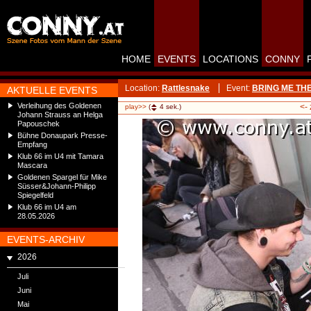
HOME
EVENTS
LOCATIONS
CONNY
Location:
Rattlesnake
Event:
BRING ME THE 
AKTUELLE EVENTS
Verleihung des Goldenen
<-
play>>
(
4
sek.)
Johann Strauss an Helga
Papouschek
Bühne Donaupark Presse-
Empfang
Klub 66 im U4 mit Tamara
Mascara
Goldenen Spargel für Mike
Süsser&Johann-Philipp
Spiegelfeld
Klub 66 im U4 am
28.05.2026
EVENTS-ARCHIV
2026
Juli
Juni
Mai