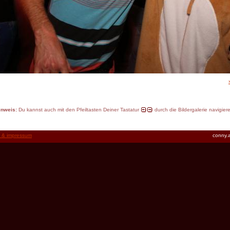
inweis:
Du kannst auch mit den Pfeiltasten Deiner Tastatur
durch die Bildergalerie navigier
t & impressum
conny.a