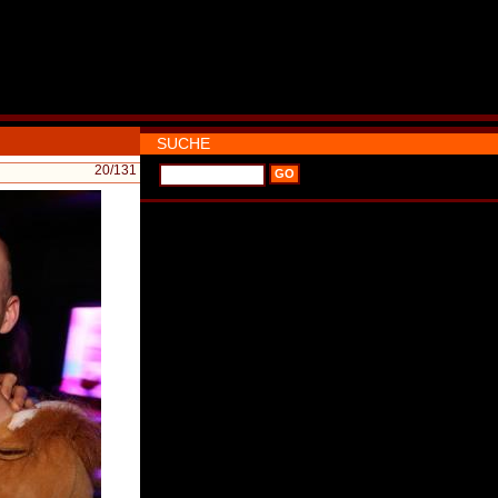
SUCHE
20
/131