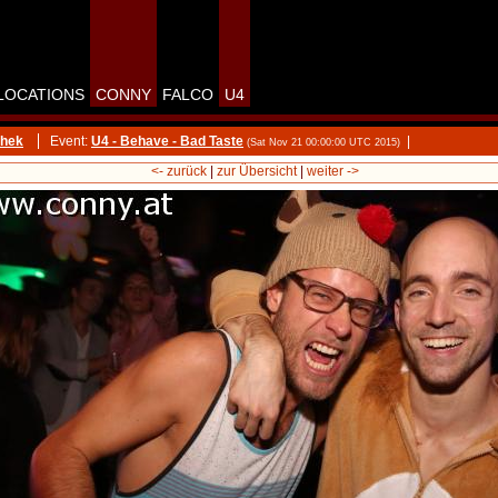
LOCATIONS
CONNY
FALCO
U4
thek
Event:
U4 - Behave - Bad Taste
|
(Sat Nov 21 00:00:00 UTC 2015)
<- zurück
|
zur Übersicht
|
weiter ->