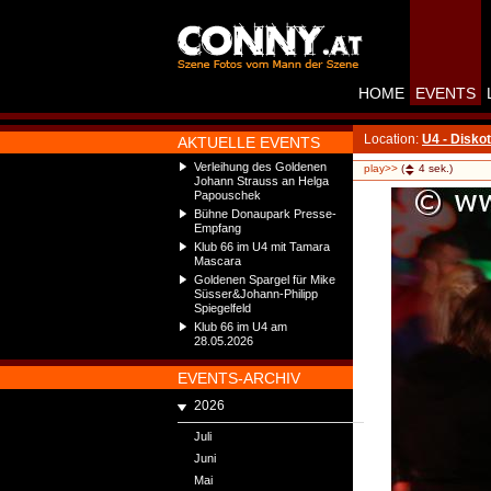
HOME
EVENTS
Location:
U4 - Disko
AKTUELLE EVENTS
Verleihung des Goldenen
play>>
(
4
sek.)
Johann Strauss an Helga
Papouschek
Bühne Donaupark Presse-
Empfang
Klub 66 im U4 mit Tamara
Mascara
Goldenen Spargel für Mike
Süsser&Johann-Philipp
Spiegelfeld
Klub 66 im U4 am
28.05.2026
EVENTS-ARCHIV
2026
Juli
Juni
Mai