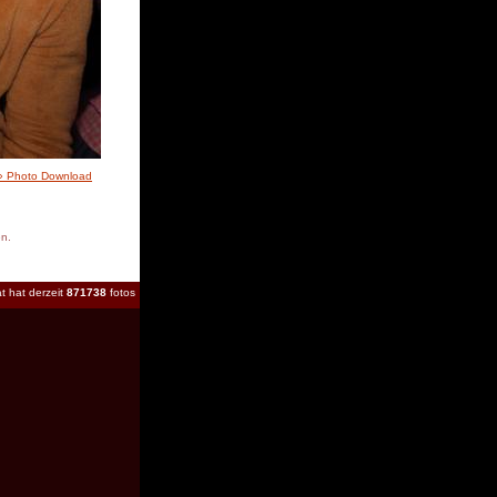
» Photo Download
en.
t hat derzeit
871738
fotos