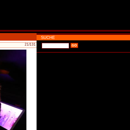
SUCHE
21
/131