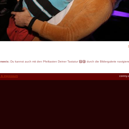
inweis:
Du kannst auch mit den Pfeiltasten Deiner Tastatur
durch die Bildergalerie navigier
t & impressum
conny.a