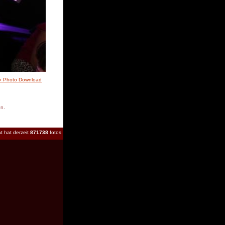
» Photo Download
en.
t hat derzeit
871738
fotos