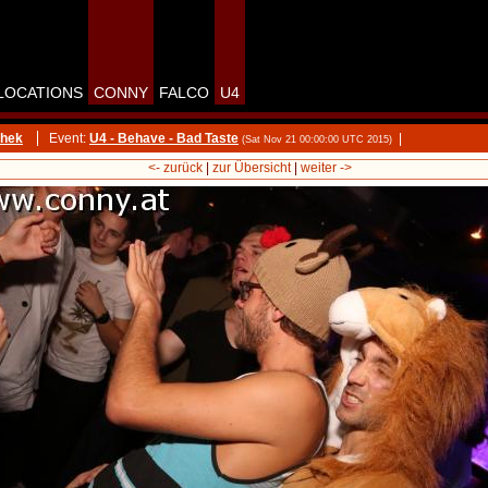
LOCATIONS
CONNY
FALCO
U4
thek
Event:
U4 - Behave - Bad Taste
|
(Sat Nov 21 00:00:00 UTC 2015)
<- zurück
|
zur Übersicht
|
weiter ->