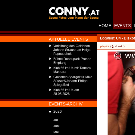
HOME
EVENTS
Location:
U4 - Disko
AKTUELLE EVENTS
Verleihung des Goldenen
play>>
(
4
sek.)
Johann Strauss an Helga
Papouschek
Bühne Donaupark Presse-
Empfang
Klub 66 im U4 mit Tamara
Mascara
Goldenen Spargel für Mike
Süsser&Johann-Philipp
Spiegelfeld
Klub 66 im U4 am
28.05.2026
EVENTS-ARCHIV
2026
Juli
Juni
Mai