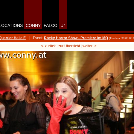
LOCATIONS
CONNY
FALCO
U4
artier Halle E
Event:
Rocky Horror Show - Premiere im MQ
(Thu Nov 30 00:00:
<- zurück
|
zur Übersicht
|
weiter ->