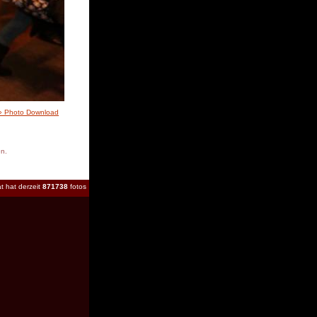
» Photo Download
en.
t hat derzeit
871738
fotos