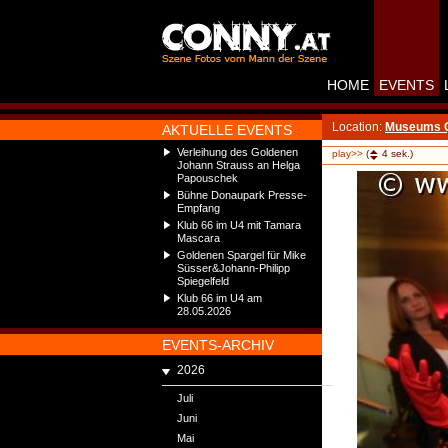
HOME
EVENTS
Location:
Museums Qu
AKTUELLE EVENTS
Verleihung des Goldenen
play>>
(
4
sek.)
Johann Strauss an Helga
Papouschek
Bühne Donaupark Presse-
Empfang
Klub 66 im U4 mit Tamara
Mascara
Goldenen Spargel für Mike
Süsser&Johann-Philipp
Spiegelfeld
Klub 66 im U4 am
28.05.2026
EVENTS-ARCHIV
2026
Juli
Juni
Mai