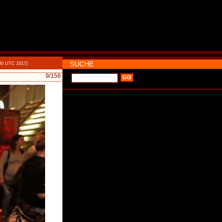
SUCHE
00 UTC 2017)
9
/156