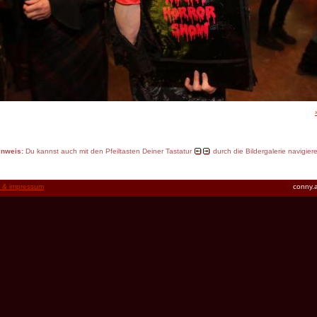
inweis:
Du kannst auch mit den Pfeiltasten Deiner Tastatur
durch die Bildergalerie navigier
t & impressum
conny.a