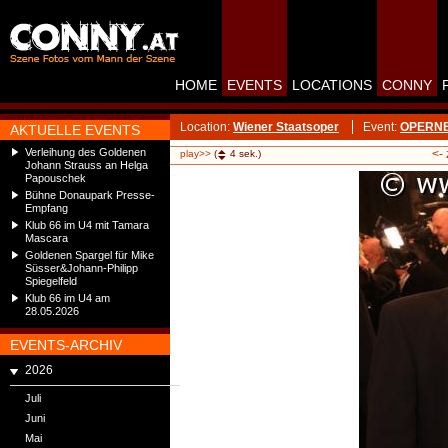
HOME
EVENTS
LOCATIONS
CONNY
Location:
Wiener Staatsoper
Event:
OPERNBA
AKTUELLE EVENTS
Verleihung des Goldenen
<-
play>>
(
4
sek.)
Johann Strauss an Helga
Papouschek
Bühne Donaupark Presse-
Empfang
Klub 66 im U4 mit Tamara
Mascara
Goldenen Spargel für Mike
Süsser&Johann-Philipp
Spiegelfeld
Klub 66 im U4 am
28.05.2026
EVENTS-ARCHIV
2026
Juli
Juni
Mai