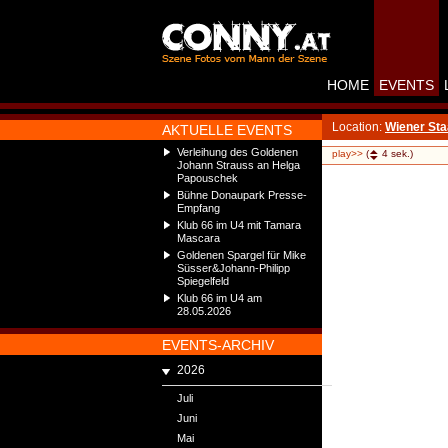
HOME
EVENTS
Location:
Wiener Sta
AKTUELLE EVENTS
Verleihung des Goldenen
play>>
(
4
sek.)
Johann Strauss an Helga
Papouschek
Bühne Donaupark Presse-
Empfang
Klub 66 im U4 mit Tamara
Mascara
Goldenen Spargel für Mike
Süsser&Johann-Philipp
Spiegelfeld
Klub 66 im U4 am
28.05.2026
EVENTS-ARCHIV
2026
Juli
Juni
Mai