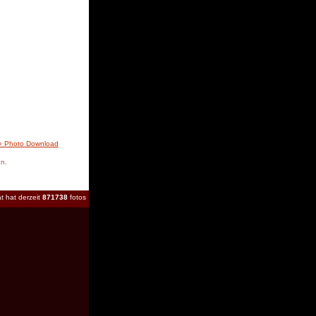
» Photo Download
en.
t hat derzeit
871738
fotos