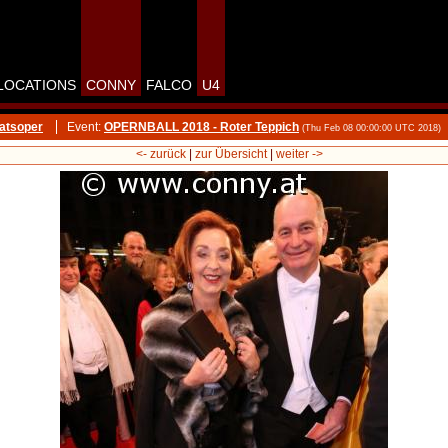
LOCATIONS
CONNY
FALCO
U4
atsoper
Event:
OPERNBALL 2018 - Roter Teppich
(Thu Feb 08 00:00:00 UTC 2018)
<- zurück
|
zur Übersicht
|
weiter ->