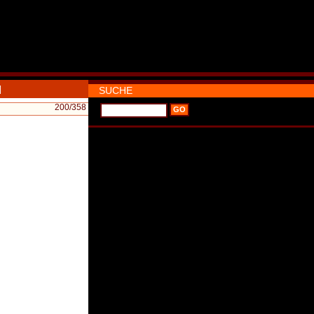
|
SUCHE
200
/358