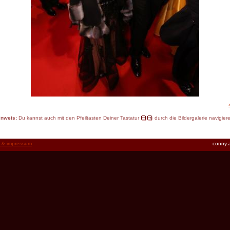
inweis:
Du kannst auch mit den Pfeiltasten Deiner Tastatur
durch die Bildergalerie navigier
t & impressum
conny.a