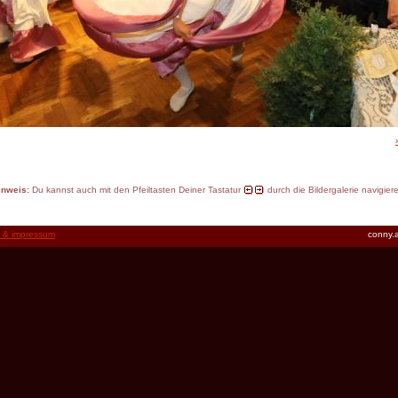
inweis:
Du kannst auch mit den Pfeiltasten Deiner Tastatur
durch die Bildergalerie navigier
t & impressum
conny.a