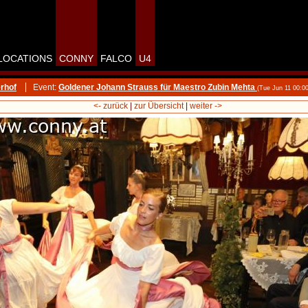
LOCATIONS
CONNY
FALCO
U4
rhof
Event:
Goldener Johann Strauss für Maestro Zubin Mehta
(Tue Jun 11 00:0
<- zurück
|
zur Übersicht
|
weiter ->