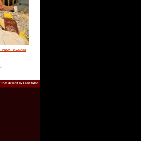
» Photo Download
en.
t hat derzeit
871738
fotos