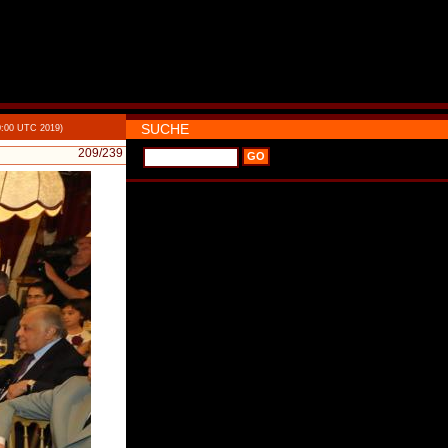
SUCHE
0:00 UTC 2019)
209
/239