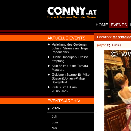
HOME
EVENTS
Location:
Marchfelde
AKTUELLE EVENTS
Verleihung des Goldenen
play>>
(
4
sek.)
Johann Strauss an Helga
Papouschek
Bühne Donaupark Presse-
Empfang
Klub 66 im U4 mit Tamara
Mascara
Goldenen Spargel für Mike
Süsser&Johann-Philipp
Spiegelfeld
Klub 66 im U4 am
28.05.2026
EVENTS-ARCHIV
2026
Juli
Juni
Mai